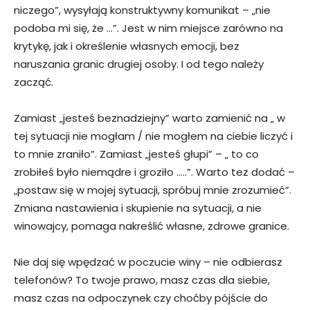
niczego”, wysyłają konstruktywny komunikat – „nie
podoba mi się, że …”. Jest w nim miejsce zarówno na
krytykę, jak i określenie własnych emocji, bez
naruszania granic drugiej osoby. I od tego należy
zacząć.
Zamiast „jesteś beznadziejny” warto zamienić na „ w
tej sytuacji nie mogłam / nie mogłem na ciebie liczyć i
to mnie zraniło”. Zamiast „jesteś głupi” – „ to co
zrobiłeś było niemądre i groziło …..”. Warto tez dodać –
„postaw się w mojej sytuacji, spróbuj mnie zrozumieć”.
Zmiana nastawienia i skupienie na sytuacji, a nie
winowajcy, pomaga nakreślić własne, zdrowe granice.
Nie daj się wpędzać w poczucie winy – nie odbierasz
telefonów? To twoje prawo, masz czas dla siebie,
masz czas na odpoczynek czy choćby pójście do