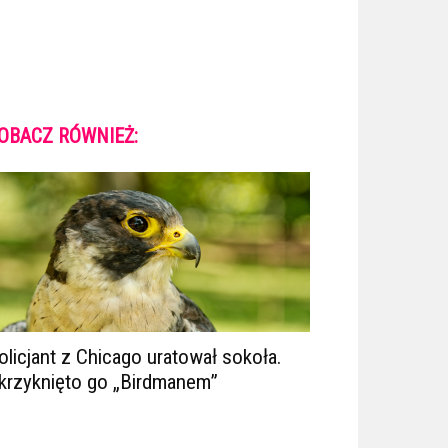
OBACZ RÓWNIEŻ:
olicjant z Chicago uratował sokoła.
krzyknięto go „Birdmanem”