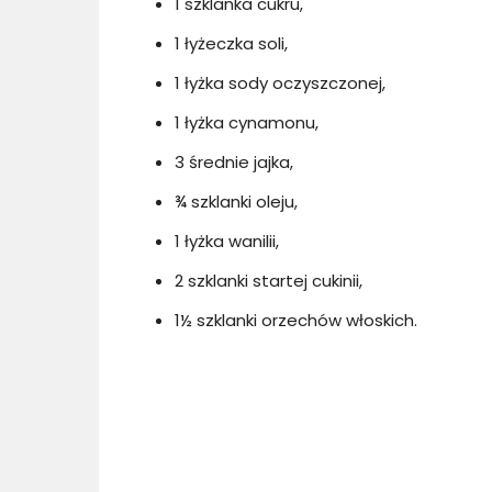
1 szklanka cukru,
1 łyżeczka soli,
1 łyżka sody oczyszczonej,
1 łyżka cynamonu,
3 średnie jajka,
¾ szklanki oleju,
1 łyżka wanilii,
2 szklanki startej cukinii,
1½ szklanki orzechów włoskich.