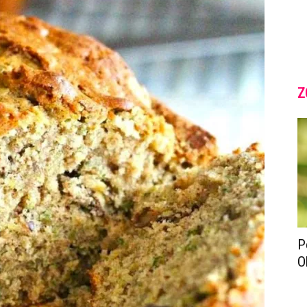
Z
P
O