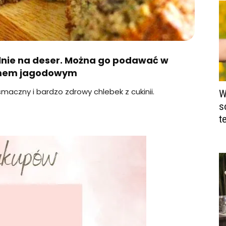
ealnie na deser. Można go podawać w
mem jagodowym
maczny i bardzo zdrowy chlebek z cukinii.
W
s
t