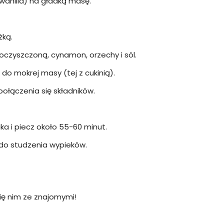
 wanilia) na gładką masę.
żką.
czyszczoną, cynamon, orzechy i sól.
do mokrej masy (tej z cukinią).
połączenia się składników.
a i piecz około 55-60 minut.
 do studzenia wypieków.
 się nim ze znajomymi!