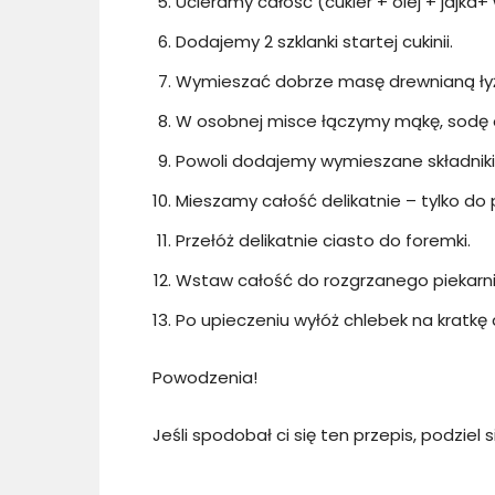
Ucieramy całość (cukier + olej + jajka+
Dodajemy 2 szklanki startej cukinii.
Wymieszać dobrze masę drewnianą ły
W osobnej misce łączymy mąkę, sodę o
Powoli dodajemy wymieszane składniki 
Mieszamy całość delikatnie – tylko do 
Przełóż delikatnie ciasto do foremki.
Wstaw całość do rozgrzanego piekarnik
Po upieczeniu wyłóż chlebek na kratkę
Powodzenia!
Jeśli spodobał ci się ten przepis, podziel