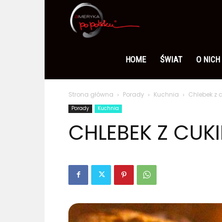
Ameryka
po
HOME
ŚWIAT
O NICH
Strona główna
Porady
Kuchnia
Chlebek z c
polsku
Porady
Kuchnia
CHLEBEK Z CUKI