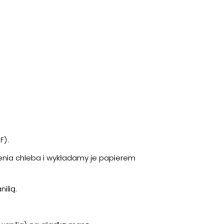
F).
enia chleba i wykładamy je papierem
ilią.