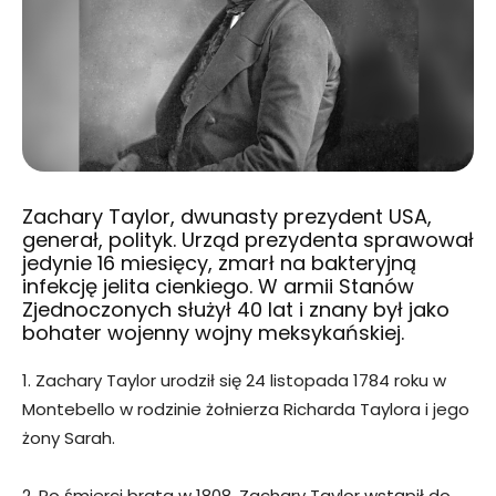
Zachary Taylor, dwunasty prezydent USA,
generał, polityk. Urząd prezydenta sprawował
jedynie 16 miesięcy, zmarł na bakteryjną
infekcję jelita cienkiego. W armii Stanów
Zjednoczonych służył 40 lat i znany był jako
bohater wojenny wojny meksykańskiej.
1. Zachary Taylor urodził się 24 listopada 1784 roku w
Montebello w rodzinie żołnierza Richarda Taylora i jego
żony Sarah.
2. Po śmierci brata w 1808, Zachary Taylor wstąpił do