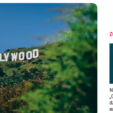
Z
N
„
d
a