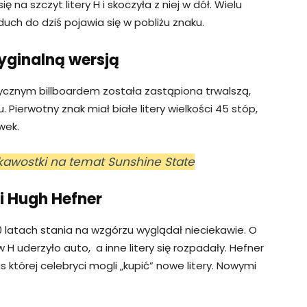
ę na szczyt litery H i skoczyła z niej w dół. Wielu
duch do dziś pojawia się w pobliżu znaku.
oryginalną wersją
trycznym billboardem została zastąpiona trwalszą,
. Pierwotny znak miał białe litery wielkości 45 stóp,
wek.
iekawostki na temat Sunshine State
i Hugh Hefner
 latach stania na wzgórzu wyglądał nieciekawie. O
H uderzyło auto, a inne litery się rozpadały. Hefner
której celebryci mogli „kupić” nowe litery. Nowymi