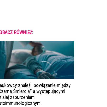
OBACZ RÓWNIEŻ:
aukowcy znaleźli powiązanie między
Czarną Śmiercią” a występującymi
zisiaj zaburzeniami
utoimmunologicznymi