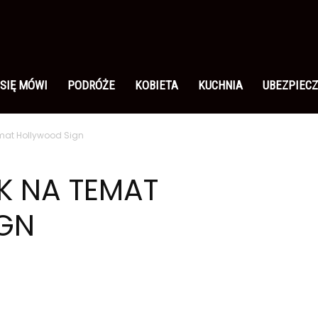
 SIĘ MÓWI
PODRÓŻE
KOBIETA
KUCHNIA
UBEZPIECZ
emat Hollywood Sign
K NA TEMAT
GN