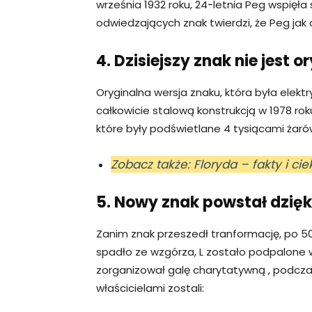
września 1932 roku, 24-letnia Peg wspięła si
odwiedzających znak twierdzi, że Peg jak 
4. Dzisiejszy znak nie jest 
Oryginalna wersja znaku, która była elek
całkowicie stalową konstrukcją w 1978 roku
które były podświetlane 4 tysiącami żaró
Zobacz także: Floryda – fakty i c
5. Nowy znak powstał dzięk
Zanim znak przeszedł tranformację, po 50
spadło ze wzgórza, L zostało podpalone w 
zorganizował galę charytatywną , podczas 
właścicielami zostali: