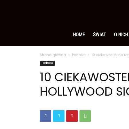
Ameryka
po
HOME
ŚWIAT
O NICH
Strona główna
Podróże
10 ciekawostek na t
polsku
Podróże
10 CIEKAWOSTE
HOLLYWOOD SI