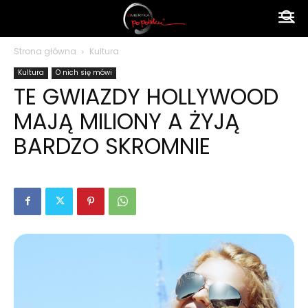
Ameryka
Strona główna
Kultura
Kultura
O nich się mówi
po
TE GWIAZDY HOLLYWOOD
MAJĄ MILIONY A ŻYJĄ
polsku
BARDZO SKROMNIE