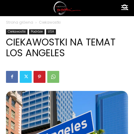
Ameryka
Strona główna
Ciekawostki
Ciekawostki
Podróże
USA
po
CIEKAWOSTKI NA TEMAT
LOS ANGELES
polsku