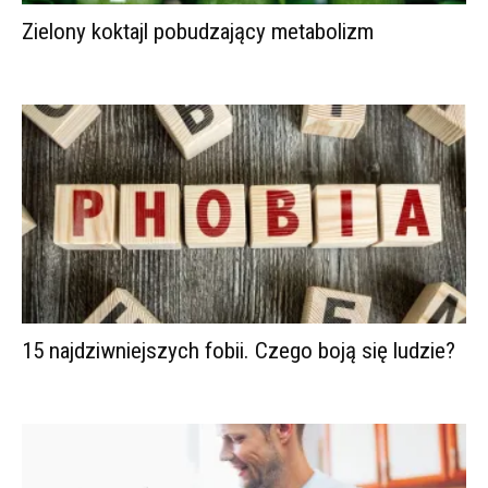
Zielony koktajl pobudzający metabolizm
15 najdziwniejszych fobii. Czego boją się ludzie?