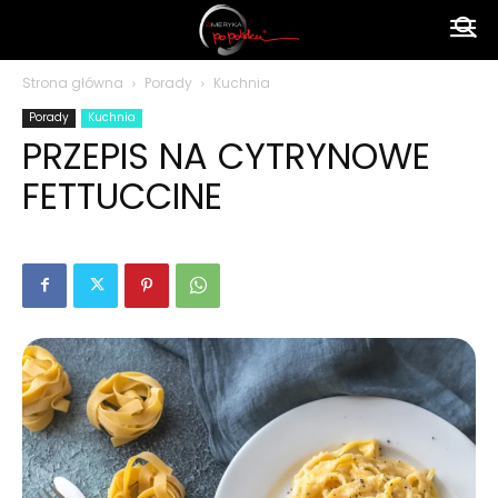
Ameryka
Strona główna
Porady
Kuchnia
Porady
Kuchnia
po
PRZEPIS NA CYTRYNOWE
FETTUCCINE
polsku