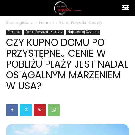
Ameryka
Strona główna
Finanse
Banki, Pożyczki i Kredyty
Finanse
Banki, Pożyczki i Kredyty
Najczęściej Czytane
po
CZY KUPNO DOMU PO
PRZYSTĘPNEJ CENIE W
polsku
POBLIŻU PLAŻY JEST NADAL
OSIĄGALNYM MARZENIEM
W USA?