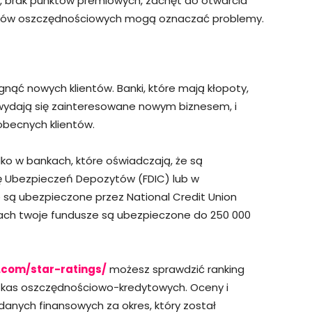
, brak punktów premiowych, zachęt do otwarcia
unków oszczędnościowych mogą oznaczać problemy.
gnąć nowych klientów. Banki, które mają kłopoty,
 wydają się zainteresowane nowym biznesem, i
obecnych klientów.
ko w bankach, które oświadczają, że są
ę Ubezpieczeń Depozytów (FDIC) lub w
 są ubezpieczone przez National Credit Union
kach twoje fundusze są ubezpieczone do 250 000
.com/star-ratings/
możesz sprawdzić ranking
 kas oszczędnościowo-kredytowych. Oceny i
nych finansowych za okres, który został