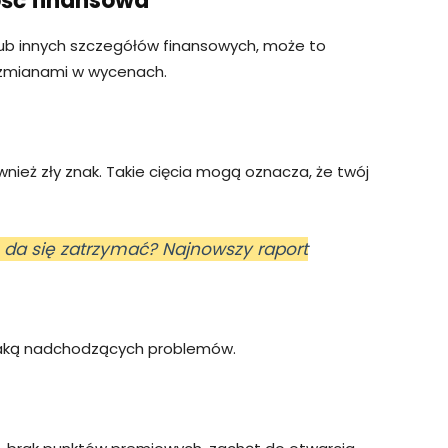
ść finansowa
w lub innych szczegółów finansowych, może to
i zmianami w wycenach.
nież zły znak. Takie cięcia mogą oznacza, że twój
e da się zatrzymać? Najnowszy raport
znaką nadchodzących problemów.