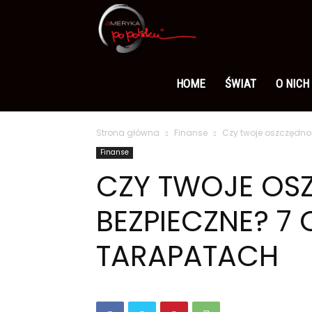
Ameryka
po
HOME
ŚWIAT
O NICH
Strona główna
Finanse
Czy twoje oszczędno
polsku
Finanse
CZY TWOJE OS
BEZPIECZNE? 7
TARAPATACH