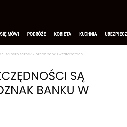
 SIĘ MÓWI
PODRÓŻE
KOBIETA
KUCHNIA
UBEZPIECZ
ści są bezpieczne? 7 oznak banku w tarapatach
ZCZĘDNOŚCI SĄ
 OZNAK BANKU W