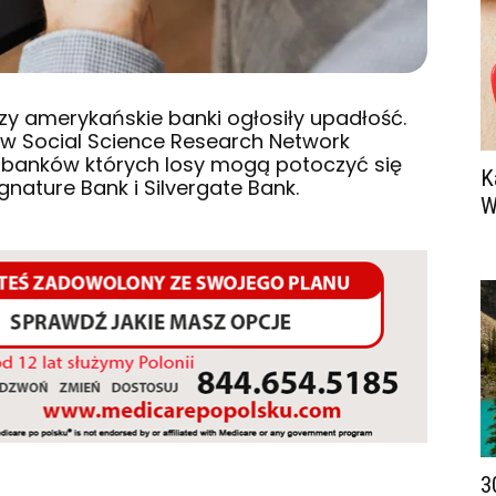
rzy amerykańskie banki ogłosiły upadłość.
w Social Science Research Network
86 banków których losy mogą potoczyć się
K
ignature Bank i Silvergate Bank.
W
3