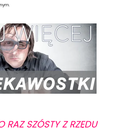
jnym.
O RAZ SZÓSTY Z RZĘDU