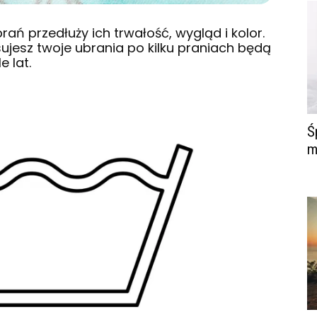
ń przedłuży ich trwałość, wygląd i kolor.
osujesz twoje ubrania po kilku praniach będą
e lat.
Ś
m