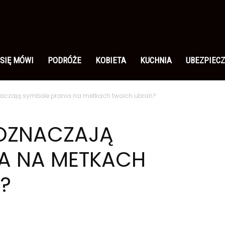
 SIĘ MÓWI
PODRÓŻE
KOBIETA
KUCHNIA
UBEZPIECZ
naczają symbole prania na metkach twoich ubrań?
 OZNACZAJĄ
IA NA METKACH
?