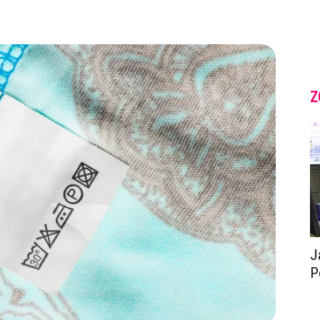
Z
J
P