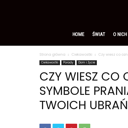
Ameryka
po
HOME
ŚWIAT
O NICH
Strona główna
Ciekawostki
Czy wiesz co oz
polsku
Ciekawostki
Porady
Dom i Życie
CZY WIESZ CO
SYMBOLE PRAN
TWOICH UBRAŃ