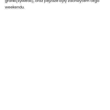
grafiki(sylwetki), oraz pejzaże były zachwytem tego
weekendu.