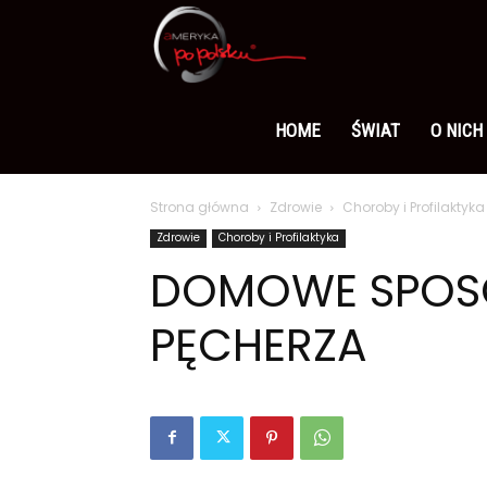
Ameryka
po
HOME
ŚWIAT
O NICH
Strona główna
Zdrowie
Choroby i Profilaktyka
polsku
Zdrowie
Choroby i Profilaktyka
DOMOWE SPOSO
PĘCHERZA