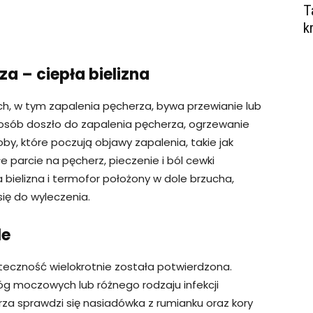
T
k
za – ciepła bielizna
, w tym zapalenia pęcherza, bywa przewianie lub
 sposób doszło do zapalenia pęcherza, ogrzewanie
oby, które poczują objawy zapalenia, takie jak
łe parcie na pęcherz, pieczenie i ból cewki
 bielizna i termofor położony w dole brzucha,
się do wyleczenia.
le
teczność wielokrotnie została potwierdzona.
róg moczowych lub różnego rodzaju infekcji
za sprawdzi się nasiadówka z rumianku oraz kory