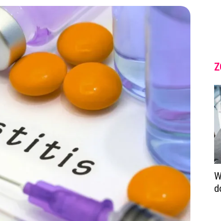
Z
W
d