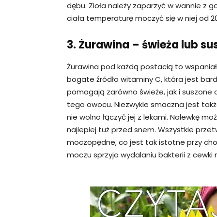
dębu. Zioła należy zaparzyć w wannie z g
ciała temperaturę moczyć się w niej od 2
3. Żurawina – świeża lub s
Żurawina pod każdą postacią to wspaniał
bogate źródło witaminy C, która jest ba
pomagają zarówno świeże, jak i suszone 
tego owocu. Niezwykle smaczna jest także
nie wolno łączyć jej z lekami. Nalewkę moż
najlepiej tuż przed snem. Wszystkie przet
moczopędne, co jest tak istotne przy 
moczu sprzyja wydalaniu bakterii z cewki