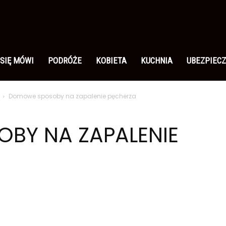
 SIĘ MÓWI
PODRÓŻE
KOBIETA
KUCHNIA
UBEZPIECZ
Domowe sposoby na zapalenie pęcherza
BY NA ZAPALENIE