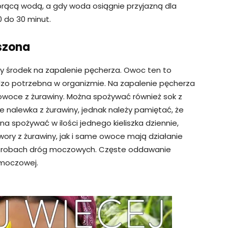
orącą wodą, a gdy woda osiągnie przyjazną dla
0 do 30 minut.
uszona
y środek na zapalenie pęcherza. Owoc ten to
rdzo potrzebna w organizmie. Na zapalenie pęcherza
owoce z żurawiny. Można spożywać również sok z
 nalewka z żurawiny, jednak należy pamiętać, że
na spożywać w ilości jednego kieliszka dziennie,
wory z żurawiny, jak i same owoce mają działanie
chorobach dróg moczowych. Częste oddawanie
 moczowej.