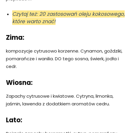
Czytaj też: 20 zastosowań oleju kokosowego,
które warto znać!
Zima:
kompozycje cytrusowo korzenne. Cynamon, goździki,
pomarańcze i wanilia. DO tego sosna, świerk, jodła i
cedr.
Wiosna:
Zapachy cytrusowe i kwiatowe. Cytryna, limonka,
jaśmin, lawenda z dodatkiem aromatów cedru.
Lato: