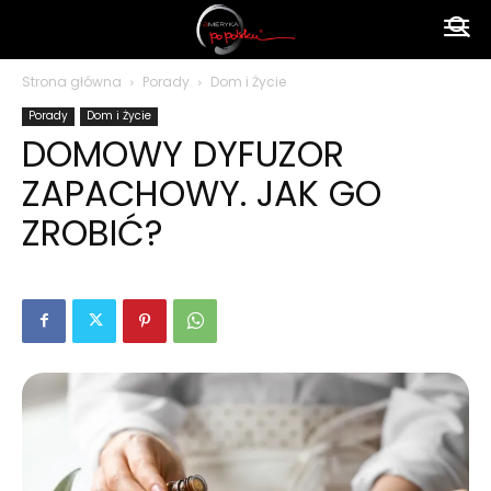
Ameryka
Strona główna
Porady
Dom i Życie
Porady
Dom i Życie
po
DOMOWY DYFUZOR
ZAPACHOWY. JAK GO
polsku
ZROBIĆ?