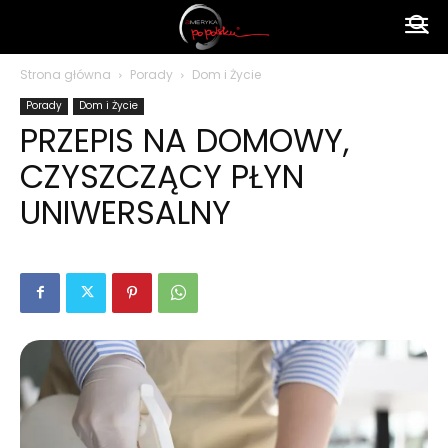
Ameryka
Strona główna
Porady
Dom i Życie
Porady
Dom i Życie
po
PRZEPIS NA DOMOWY,
CZYSZCZĄCY PŁYN
polsku
UNIWERSALNY