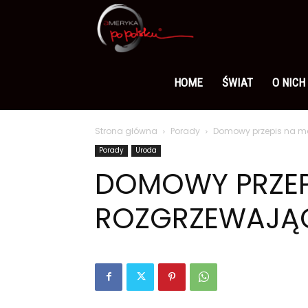
Ameryka
po
HOME
ŚWIAT
O NICH
Strona główna
Porady
Domowy przepis na m
polsku
Porady
Uroda
DOMOWY PRZEP
ROZGRZEWAJĄ