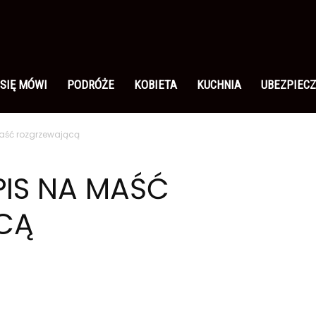
 SIĘ MÓWI
PODRÓŻE
KOBIETA
KUCHNIA
UBEZPIECZ
aść rozgrzewającą
IS NA MAŚĆ
CĄ