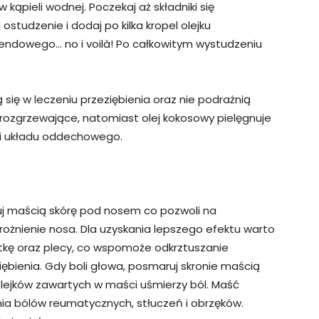
kąpieli wodnej. Poczekaj aż składniki się
ostudzenie i dodaj po kilka kropel olejku
ndowego… no i voilà! Po całkowitym wystudzeniu
ię w leczeniu przeziębienia oraz nie podrażnią
 rozgrzewające, natomiast olej kokosowy pielęgnuje
ości układu oddechowego.
j maścią skórę pod nosem co pozwoli na
drożnienie nosa. Dla uzyskania lepszego efektu warto
ę oraz plecy, co wspomoże odkrztuszanie
iębienia. Gdy boli głowa, posmaruj skronie maścią
lejków zawartych w maści uśmierzy ból. Maść
nia bólów reumatycznych, stłuczeń i obrzęków.