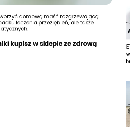
stworzyć domową maść rozgrzewającą,
padku leczenia przeziębień, ale także
matycznych.
iki kupisz w sklepie ze zdrową
E
w
b