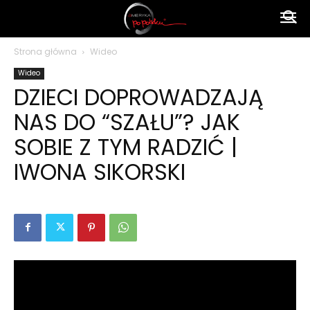
Ameryka
Strona główna
Wideo
Wideo
po
DZIECI DOPROWADZAJĄ
NAS DO “SZAŁU”? JAK
polsku
SOBIE Z TYM RADZIĆ |
IWONA SIKORSKI