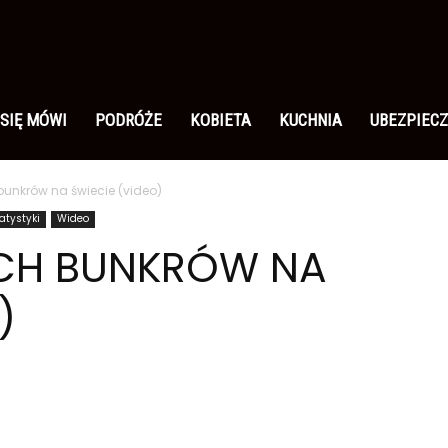
 SIĘ MÓWI
PODRÓŻE
KOBIETA
KUCHNIA
UBEZPIECZ
bunkrów na świecie (video)
tatystyki
Wideo
YCH BUNKRÓW NA
)