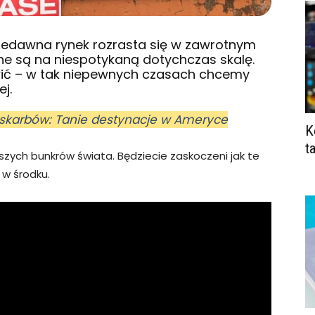
niedawna rynek rozrasta się w zawrotnym
e są na niespotykaną dotychczas skalę.
iwić – w tak niepewnych czasach chcemy
j.
 skarbów: Tanie destynacje w Ameryce
K
t
kszych bunkrów świata. Będziecie zaskoczeni jak te
 w środku.