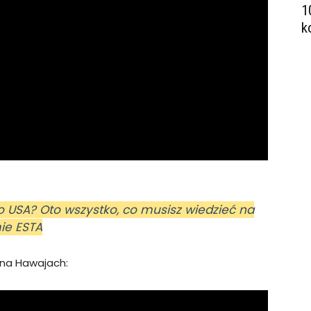
1
k
o USA? Oto wszystko, co musisz wiedzieć na
ie ESTA
 na Hawajach: