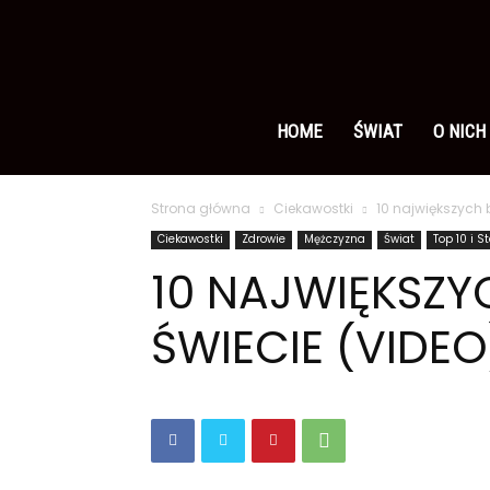
Ameryka
po
HOME
ŚWIAT
O NICH
Strona główna
Ciekawostki
10 największych 
polsku
Ciekawostki
Zdrowie
Mężczyzna
Świat
Top 10 i S
10 NAJWIĘKSZ
ŚWIECIE (VIDEO