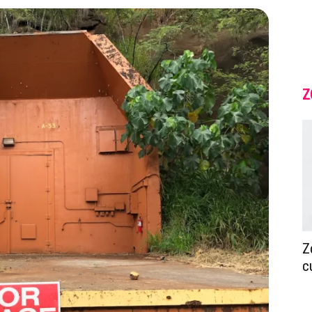
Z
Z
c