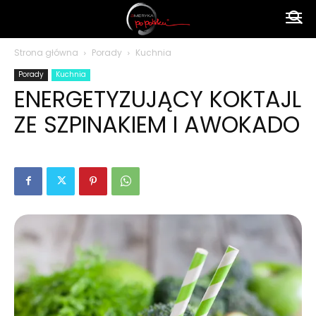
Ameryka
Strona główna
Porady
Kuchnia
Porady
Kuchnia
po
ENERGETYZUJĄCY KOKTAJL
ZE SZPINAKIEM I AWOKADO
polsku