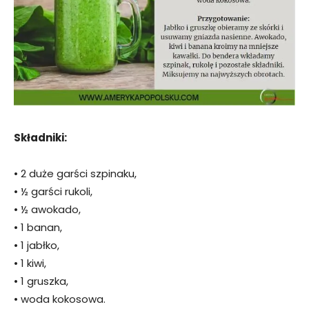
Składniki:
• 2 duże garści szpinaku,
• ½ garści rukoli,
• ½ awokado,
• 1 banan,
• 1 jabłko,
• 1 kiwi,
• 1 gruszka,
• woda kokosowa.