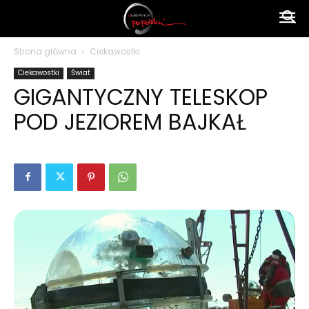
Ameryka
Strona główna
Ciekawostki
Ciekawostki
Świat
po
GIGANTYCZNY TELESKOP
POD JEZIOREM BAJKAŁ
polsku