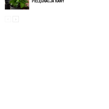
PIELĘGNACJA KAWY