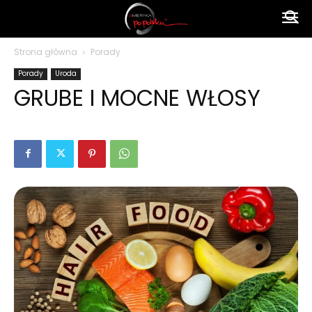
Ameryka
Strona główna
Porady
Porady
Uroda
po
GRUBE I MOCNE WŁOSY
polsku