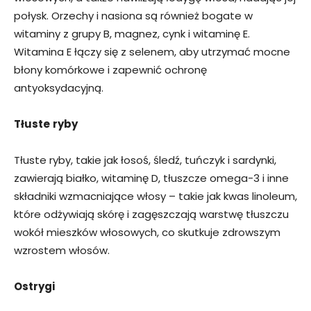
połysk. Orzechy i nasiona są również bogate w
witaminy z grupy B, magnez, cynk i witaminę E.
Witamina E łączy się z selenem, aby utrzymać mocne
błony komórkowe i zapewnić ochronę
antyoksydacyjną.
Tłuste
ryby
Tłuste ryby, takie jak łosoś, śledź, tuńczyk i sardynki,
zawierają białko, witaminę D, tłuszcze omega-3 i inne
składniki wzmacniające włosy – takie jak kwas linoleum,
które odżywiają skórę i zagęszczają warstwę tłuszczu
wokół mieszków włosowych, co skutkuje zdrowszym
wzrostem włosów.
Ostrygi