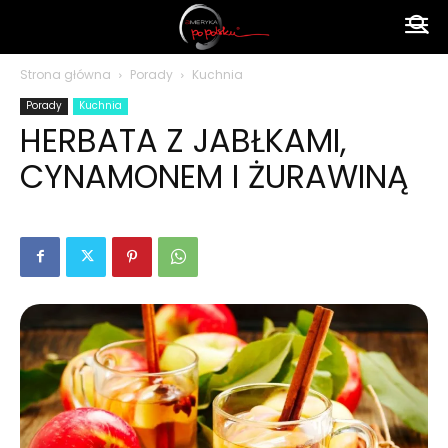
Ameryka
Strona główna
Porady
Kuchnia
Porady
Kuchnia
po
HERBATA Z JABŁKAMI,
CYNAMONEM I ŻURAWINĄ
polsku