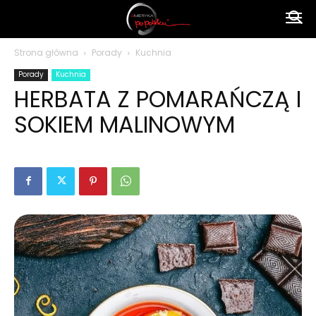
Ameryka
Strona główna
Porady
Kuchnia
Porady
Kuchnia
po
HERBATA Z POMARAŃCZĄ I
SOKIEM MALINOWYM
polsku