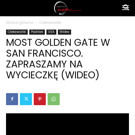
Ameryka
Strona główna
Ciekawostki
Ciekawostki
Podróże
USA
Wideo
po
MOST GOLDEN GATE W
SAN FRANCISCO.
polsku
ZAPRASZAMY NA
WYCIECZKĘ (WIDEO)