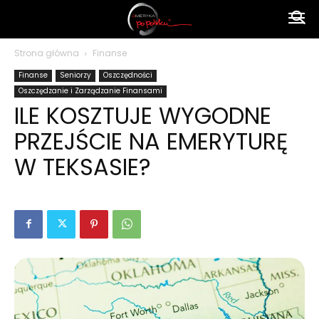
Ameryka
Strona główna
Finanse
Finanse
Seniorzy
Oszczędności
po
Oszczędzanie i Zarządzanie Finansami
ILE KOSZTUJE WYGODNE
PRZEJŚCIE NA EMERYTURĘ
polsku
W TEKSASIE?