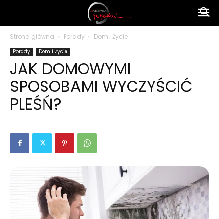
Ameryka
Strona główna
Porady
Dom i Życie
Porady
Dom i Życie
po
JAK DOMOWYMI
SPOSOBAMI WYCZYŚCIĆ
polsku
PLEŚŃ?