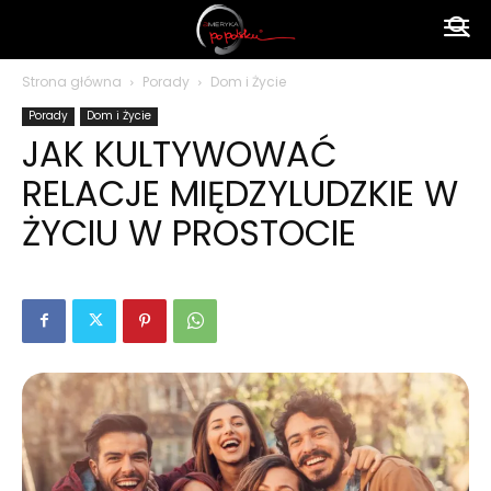
Ameryka
Strona główna
Porady
Dom i Życie
Porady
Dom i Życie
po
JAK KULTYWOWAĆ
RELACJE MIĘDZYLUDZKIE W
polsku
ŻYCIU W PROSTOCIE