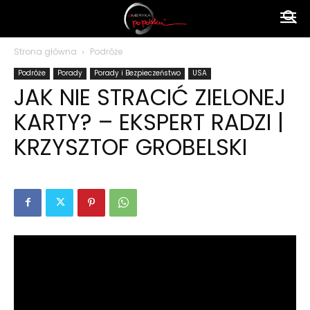
Ameryka
Strona główna
Podróże
Podróże
Porady
Porady i Bezpieczeństwo
USA
po
JAK NIE STRACIĆ ZIELONEJ
KARTY? – EKSPERT RADZI |
polsku
KRZYSZTOF GROBELSKI