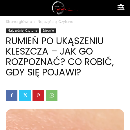
Ameryka
Strona główna
Najczęściej Czytane
Najczęściej Czytane
Zdrowie
po
RUMIEŃ PO UKĄSZENIU
KLESZCZA – JAK GO
polsku
ROZPOZNAĆ? CO ROBIĆ,
GDY SIĘ POJAWI?