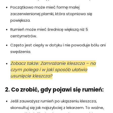
Początkowo może mieć formę małej
zaczerwienionej plamki, która stopniowo się
powiększa.
Rumień może mieć średnicę większą niż 5
centymetrów.
Często jest ciepły w dotyku i nie powoduje bólu ani
swędzenia.
Zobacz także: Zamrażanie kleszcza – na
czym polega i w jaki sposób ułatwia
usunięcie kleszcza?
2. Co zrobić, gdy pojawi się rumień:
Jeśli zauważysz rumień po ukąszeniu kleszcza,
skonsultuj się jak najszybciej z lekarzem. To ważne,