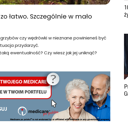
1
ż
rdzo łatwo. Szczególnie w mało
nie grzybów czy wędrówki w nieznane powinieneś być
tuacja przydarzyć.
taką ewentualność? Czy wiesz jak jej uniknąć?
P
G