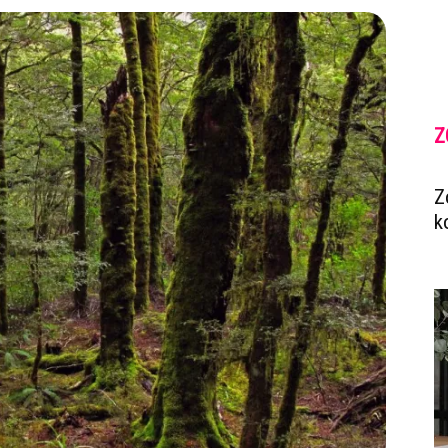
Z
Z
k