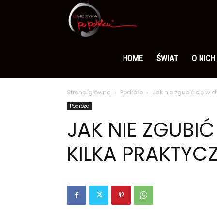
Ameryka
po
HOME
ŚWIAT
O NICH
Strona główna
Podróże
Jak nie zgubić się w 
polsku
Podróże
JAK NIE ZGUBIĆ
KILKA PRAKTY