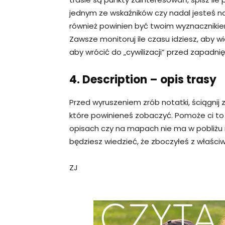
jednym ze wskaźników czy nadal jesteś na
również powinien być twoim wyznacznikie
Zawsze monitoruj ile czasu idziesz, aby w
aby wrócić do „cywilizacji” przed zapadni
4. Description – opis trasy
Przed wyruszeniem zrób notatki, ściągnij 
które powinieneś zobaczyć. Pomoże ci to 
opisach czy na mapach nie ma w pobliżu rz
będziesz wiedzieć, że zboczyłeś z właściw
ZJ