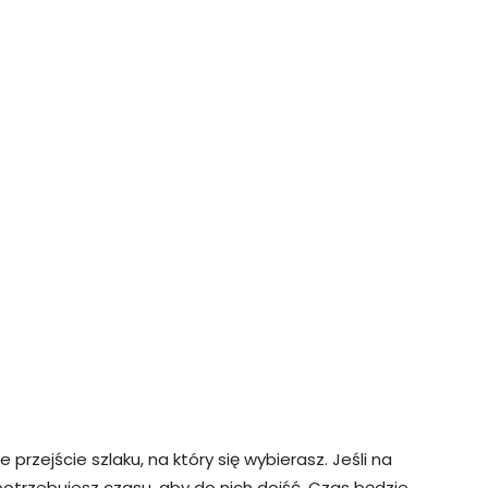
przejście szlaku, na który się wybierasz. Jeśli na
 potrzebujesz czasu, aby do nich dojść. Czas będzie