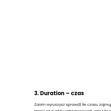
3. Duration – czas
Zanim wyruszysz sprawdź ile czasu zajmuje 
trasie są punkty zainteresowań, spisz ile