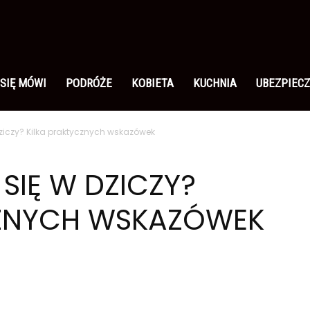
 SIĘ MÓWI
PODRÓŻE
KOBIETA
KUCHNIA
UBEZPIECZ
dziczy? Kilka praktycznych wskazówek
 SIĘ W DZICZY?
CZNYCH WSKAZÓWEK