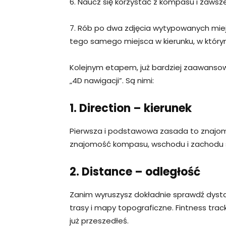
6. Naucz się korzystać z kompasu i zawsze
7. Rób po dwa zdjęcia wytypowanych miejs
tego samego miejsca w kierunku, w którym
Kolejnym etapem, już bardziej zaawanso
„4D nawigacji”. Są nimi:
1. Direction – kierunek
Pierwsza i podstawowa zasada to znajom
znajomość kompasu, wschodu i zachodu s
2. Distance – odległość
Zanim wyruszysz dokładnie sprawdź dystan
trasy i mapy topograficzne. Fintness tr
już przeszedłeś.