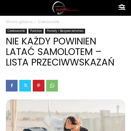
Ameryka
Strona główna
Ciekawostki
Ciekawostki
Podróże
Porady i Bezpieczeństwo
po
NIE KAŻDY POWINIEN
LATAĆ SAMOLOTEM –
polsku
LISTA PRZECIWWSKAZAŃ