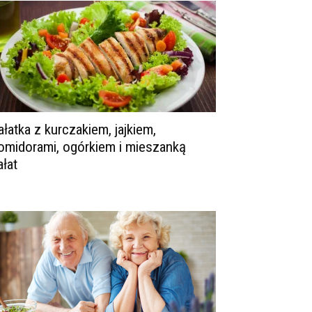
ałatka z kurczakiem, jajkiem,
omidorami, ogórkiem i mieszanką
ałat