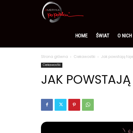
Ameryka
po
HOME
ŚWIAT
O NICH
Strona główna
Ciekawostki
Jak powstają faje
polsku
Ciekawostki
JAK POWSTAJĄ 