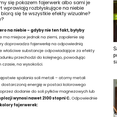
ymy się pokazem fajerwerk albo sami je
 wprawiają rozbłyskujące na niebie
d biorą się te wszystkie efekty wizualne?
y?
 na niebie – gdyby nie ten fakt, byłyby
e ma miejsce jednak na ziemi, zapalenie się
óry doprowadza fajerwerkę na odpowiednią
S
kże właściwe substancje odpowiadające za efekty
p
ładunku przechodzi do kolejnego, powodując
s
 czasie, na wysokości.
pstwie spalania soli metali – atomy metali
 dostarczoną energię w postaci kolorowego
poprzez dodanie do soli pyłków magnezowych lub
plozji wynosi nawet 2100 stopni C.
Odpowiednie
olory fajerwerek: