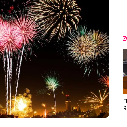
Z
E
R