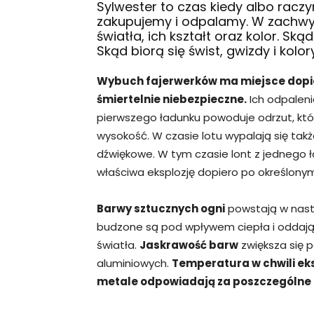
Sylwester to czas kiedy albo racz
zakupujemy i odpalamy. W zachwyt
światła, ich kształt oraz kolor. Ską
Skąd biorą się świst, gwizdy i kolor
Wybuch fajerwerków ma miejsce dopiero
śmiertelnie niebezpieczne.
Ich odpaleni
pierwszego ładunku powoduje odrzut, kt
wysokość. W czasie lotu wypalają się ta
dźwiękowe. W tym czasie lont z jednego 
właściwa eksplozję dopiero po określonym
Barwy sztucznych ogni
powstają w nastę
budzone są pod wpływem ciepła i oddają
światła.
Jaskrawość barw
zwiększa się 
aluminiowych.
Temperatura w chwili eks
metale odpowiadają za poszczególne k