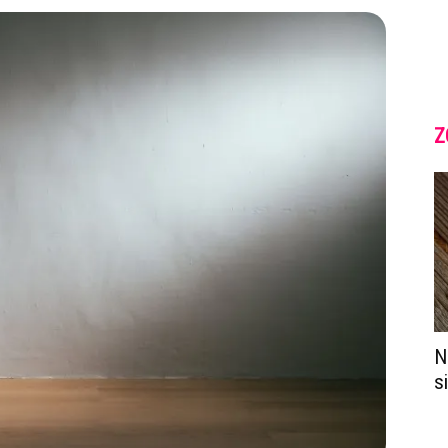
Z
N
s