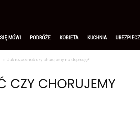
 SIĘ MÓWI
PODRÓŻE
KOBIETA
KUCHNIA
UBEZPIECZ
a
Jak rozpoznać czy chorujemy na depresję?
Ć CZY CHORUJEMY