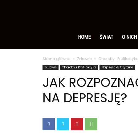
Ameryka
po
HOME
ŚWIAT
O NICH
Strona główna
Zdrowie
Choroby i Profilaktyk
polsku
Zdrowie
Choroby i Profilaktyka
Najczęściej Czytane
JAK ROZPOZNA
NA DEPRESJĘ?