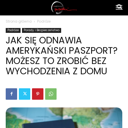
Ameryka
Strona główna
Podróże
Podróże
Porady i Bezpieczeństwo
po
JAK SIĘ ODNAWIA
AMERYKAŃSKI PASZPORT?
polsku
MOŻESZ TO ZROBIĆ BEZ
WYCHODZENIA Z DOMU