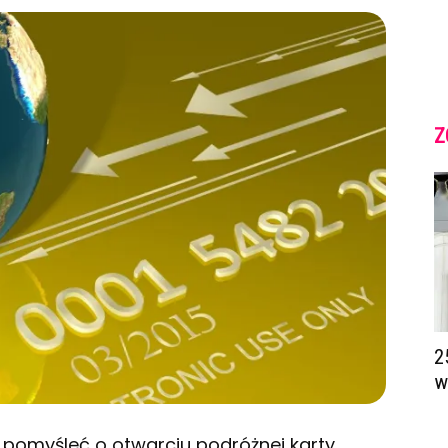
Z
2
w
y pomyśleć o otwarciu podróżnej karty