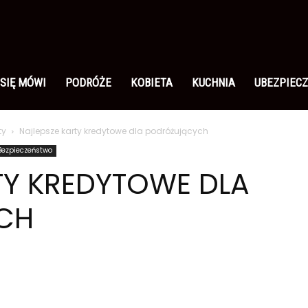
 SIĘ MÓWI
PODRÓŻE
KOBIETA
KUCHNIA
UBEZPIECZ
ty
Najlepsze karty kredytowe dla podróżujących
Bezpieczeństwo
TY KREDYTOWE DLA
CH