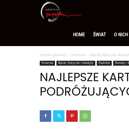
Ameryka
po
HOME
ŚWIAT
O NICH
Strona główna
Finanse
Banki, Pożyczki i Kredy
polsku
Finanse
Banki, Pożyczki i Kredyty
Podróże
Porady i 
NAJLEPSZE KAR
PODRÓŻUJĄCY