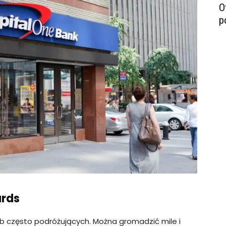
O
p
ards
b często podróżujących. Można gromadzić mile i