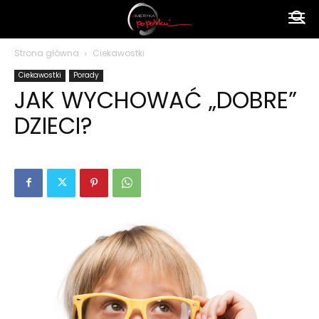
Ameryka
Strona główna
Ciekawostki
Ciekawostki
Porady
po
JAK WYCHOWAĆ „DOBRE”
DZIECI?
polsku