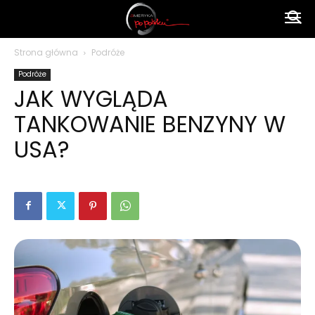
Ameryka
Strona główna
Podróże
Podróże
po
JAK WYGLĄDA
TANKOWANIE BENZYNY W
polsku
USA?