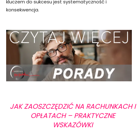
kluczem do sukcesu jest systematyczność i
konsekwencja.
JAK ZAOSZCZĘDZIĆ NA RACHUNKACH I
OPŁATACH – PRAKTYCZNE
WSKAZÓWKI