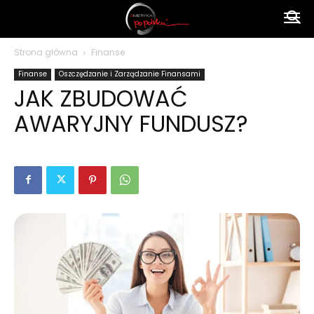
Ameryka
Strona główna
Finanse
Finanse
Oszczędzanie i Zarządzanie Finansami
po
JAK ZBUDOWAĆ
AWARYJNY FUNDUSZ?
polsku