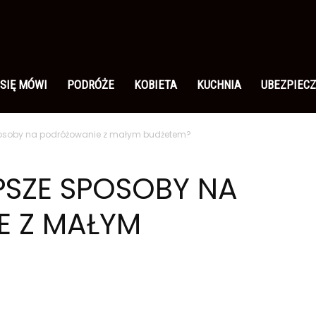
 SIĘ MÓWI
PODRÓŻE
KOBIETA
KUCHNIA
UBEZPIECZ
sposoby na podróżowanie z małym budżetem?
EPSZE SPOSOBY NA
 Z MAŁYM