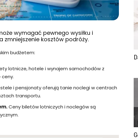
 może wymagać pewnego wysiłku i
na zmniejszenie kosztów podróży.
iskim budżetem:
D
lety lotnicze, hotele i wynajem samochodów z
 ceny.
tele i pensjonaty oferują tanie noclegi w centrach
sztach transportu.
em.
Ceny biletów lotniczych i noclegów są
tycznym.
G