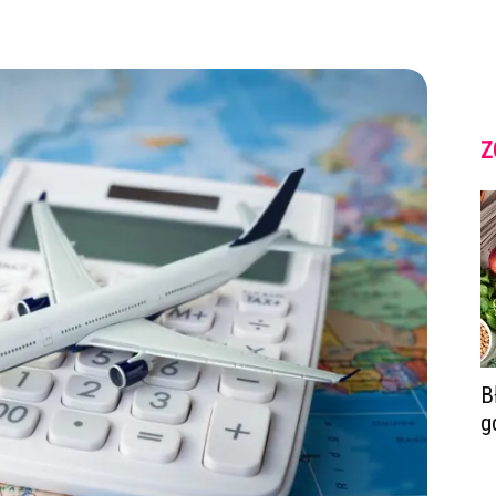
Z
B
g