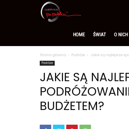
Ameryka
po
HOME
ŚWIAT
O NICH
Strona główna
Podróże
Jakie są najlepsze 
polsku
Podróże
JAKIE SĄ NAJL
PODRÓŻOWANIE
BUDŻETEM?