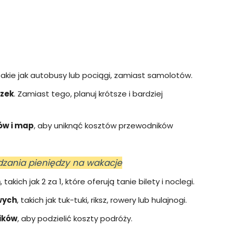
 takie jak autobusy lub pociągi, zamiast samolotów.
czek
. Zamiast tego, planuj krótsze i bardziej
ów i map
, aby uniknąć kosztów przewodników
dzania pieniędzy na wakacje
h
, takich jak 2 za 1, które oferują tanie bilety i noclegi.
wych
, takich jak tuk-tuki, riksz, rowery lub hulajnogi.
ników
, aby podzielić koszty podróży.