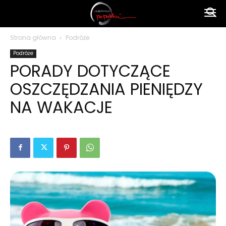
Ameryka
Strona główna
Podróże
Podróże
po
PORADY DOTYCZĄCE
OSZCZĘDZANIA PIENIĘDZY
polsku
NA WAKACJE