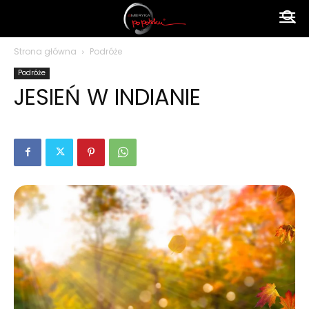
Ameryka
Strona główna
Podróże
Podróże
po
JESIEŃ W INDIANIE
polsku