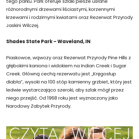
tego parku. Park oferuje szlaki piesze usłane
różnorodnymi drzewami liściastymi, korzennymi
krzewami i rodzimymi kwiatami oraz Rezerwat Przyrody
Jaskini Wilczej.
Shades State Park – Waveland, IN
Piaskowce, wąwozy oraz Rezerwat Przyrody Pine Hills z
głębokimi kaniona i widokiem na Indian Creek i Sugar
Creek. Główną cechą rezerwatu jest „Kręgosłup
diabła”, wysoki na 100 stóp kamienny grzbiet, który jest
ledwie wystarczająco szeroki, aby szlak mógł przez
niego przejść. Od 1968 roku jest wyznaczony jako
Narodowy Zabytek Przyrody.