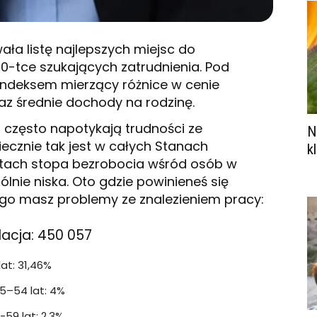
ła listę najlepszych miejsc do
0-tce szukających zatrudnienia. Pod
indeksem mierzący różnice w cenie
raz średnie dochody na rodzinę.
 często napotykają trudności ze
N
iecznie tak jest w całych Stanach
k
stach stopa bezrobocia wśród osób w
gólnie niska. Oto gdzie powinieneś się
cago masz problemy ze znalezieniem pracy:
acja: 450 057
at: 31,46%
5–54 lat: 4%
59 lat: 2,3%