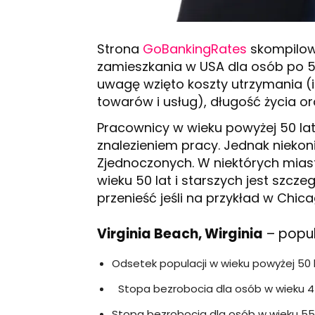
Strona
GoBankingRates
skompilowa
zamieszkania w USA dla osób po 5
uwagę wzięto koszty utrzymania (
towarów i usług), długość życia o
Pracownicy w wieku powyżej 50 lat
znalezieniem pracy. Jednak niekon
Zjednoczonych. W niektórych mia
wieku 50 lat i starszych jest szcze
przenieść jeśli na przykład w Chi
Virginia Beach, Wirginia
– popul
Odsetek populacji w wieku powyżej 50 l
Stopa bezrobocia dla osób w wieku 4
Stopa bezrobocia dla osób w wieku 55-