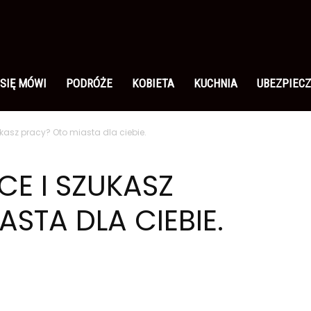
 SIĘ MÓWI
PODRÓŻE
KOBIETA
KUCHNIA
UBEZPIECZ
ukasz pracy? Oto miasta dla ciebie.
CE I SZUKASZ
STA DLA CIEBIE.