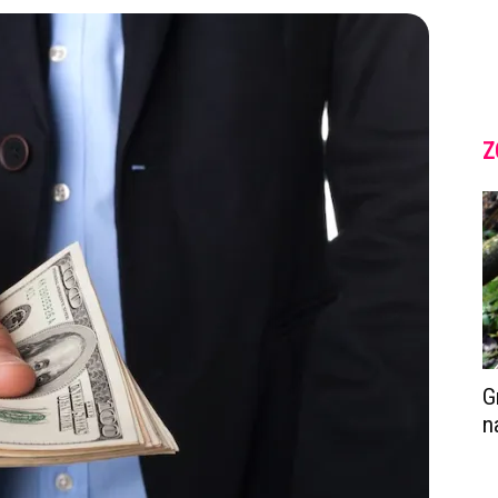
Z
G
n