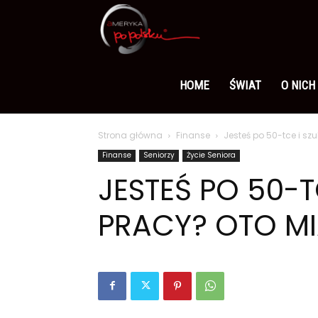
Ameryka
po
HOME
ŚWIAT
O NICH
Strona główna
Finanse
Jesteś po 50-tce i sz
polsku
Finanse
Seniorzy
Życie Seniora
JESTEŚ PO 50-T
PRACY? OTO MIA