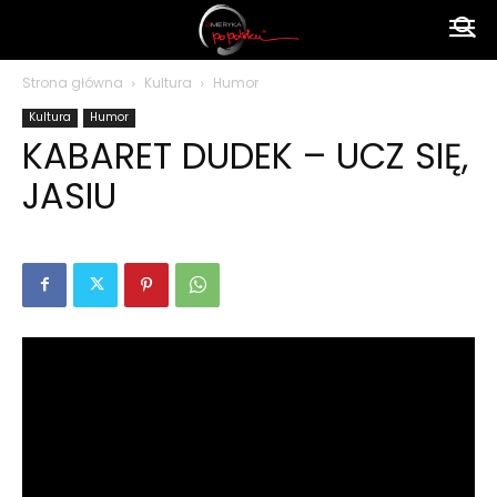
Ameryka
Strona główna
Kultura
Humor
Kultura
Humor
po
KABARET DUDEK – UCZ SIĘ,
JASIU
polsku