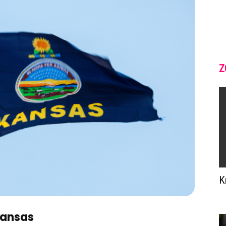
Z
K
Kansas