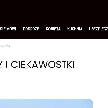
 SIĘ MÓWI
PODRÓŻE
KOBIETA
KUCHNIA
UBEZPIECZ
awostki
 I CIEKAWOSTKI