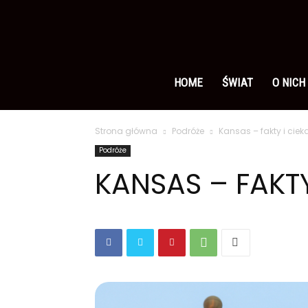
Ameryka
po
HOME
ŚWIAT
O NICH
Strona główna
Podróże
Kansas – fakty i ciek
polsku
Podróże
KANSAS – FAKTY