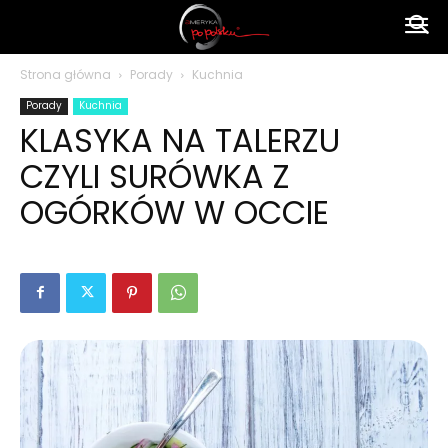
Ameryka
Strona główna
Porady
Kuchnia
Porady
Kuchnia
po
KLASYKA NA TALERZU
CZYLI SURÓWKA Z
polsku
OGÓRKÓW W OCCIE