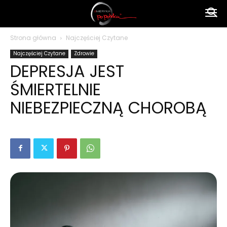
Ameryka
Strona główna
Najczęściej Czytane
Najczęściej Czytane
Zdrowie
po
DEPRESJA JEST
ŚMIERTELNIE
polsku
NIEBEZPIECZNĄ CHOROBĄ