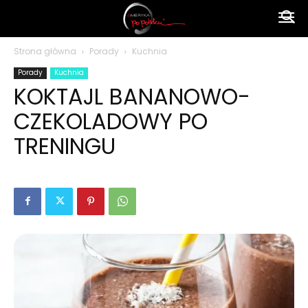
Ameryka
Strona główna
Porady
Kuchnia
Porady
Kuchnia
po
KOKTAJL BANANOWO-
CZEKOLADOWY PO
polsku
TRENINGU