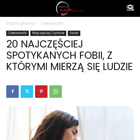
Ameryka
Strona główna
Ciekawostki
Ciekawostki
Najczęściej Czytane
Świat
po
20 NAJCZĘŚCIEJ
SPOTYKANYCH FOBII, Z
polsku
KTÓRYMI MIERZĄ SIĘ LUDZIE