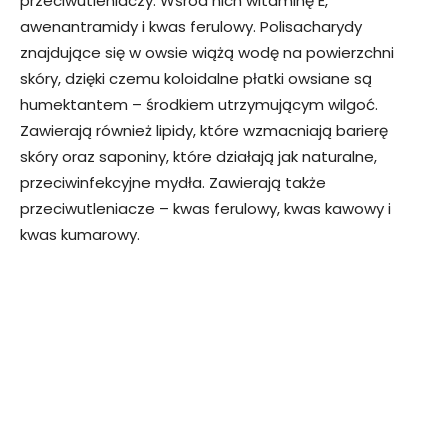
przeciwutleniaczy. Wśród nich witaminę E,
awenantramidy i kwas ferulowy. Polisacharydy
znajdujące się w owsie wiążą wodę na powierzchni
skóry, dzięki czemu koloidalne płatki owsiane są
humektantem – środkiem utrzymującym wilgoć.
Zawierają również lipidy, które wzmacniają barierę
skóry oraz saponiny, które działają jak naturalne,
przeciwinfekcyjne mydła. Zawierają także
przeciwutleniacze – kwas ferulowy, kwas kawowy i
kwas kumarowy.