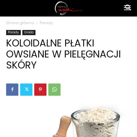
Ameryka
Strona główna
Porady
Porady
Uroda
po
KOLOIDALNE PŁATKI
OWSIANE W PIELĘGNACJI
polsku
SKÓRY