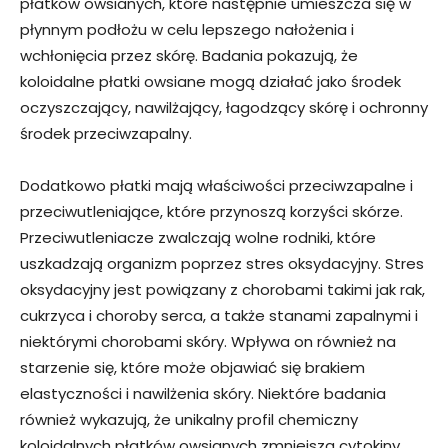
płatków owsianych, które następnie umieszcza się w
płynnym podłożu w celu lepszego nałożenia i
wchłonięcia przez skórę. Badania pokazują, że
koloidalne płatki owsiane mogą działać jako środek
oczyszczający, nawilżający, łagodzący skórę i ochronny
środek przeciwzapalny.
Dodatkowo płatki mają właściwości przeciwzapalne i
przeciwutleniające, które przynoszą korzyści skórze.
Przeciwutleniacze zwalczają wolne rodniki, które
uszkadzają organizm poprzez stres oksydacyjny. Stres
oksydacyjny jest powiązany z chorobami takimi jak rak,
cukrzyca i choroby serca, a także stanami zapalnymi i
niektórymi chorobami skóry. Wpływa on również na
starzenie się, które może objawiać się brakiem
elastyczności i nawilżenia skóry. Niektóre badania
również wykazują, że unikalny profil chemiczny
koloidalnych płatków owsianych zmniejsza cytokiny,