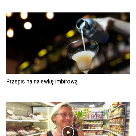
Przepis na nalewkę imbirową