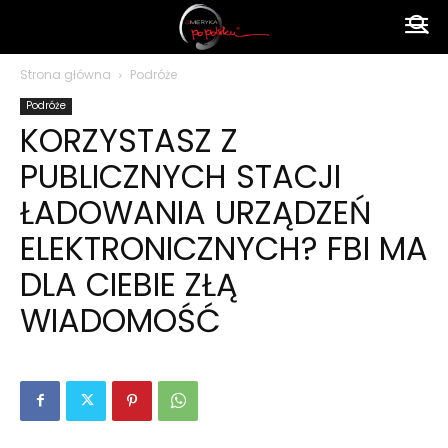
Ameryka
Strona główna
Podróże
Podróże
po
KORZYSTASZ Z
PUBLICZNYCH STACJI
polsku
ŁADOWANIA URZĄDZEŃ
ELEKTRONICZNYCH? FBI MA
DLA CIEBIE ZŁĄ
WIADOMOŚĆ