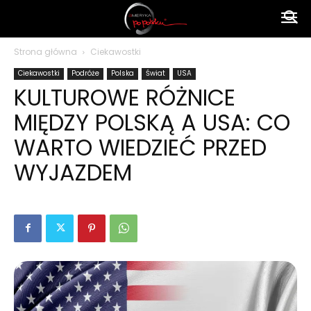
Ameryka
Strona główna
Ciekawostki
Ciekawostki
Podróże
Polska
Świat
USA
po
KULTUROWE RÓŻNICE
MIĘDZY POLSKĄ A USA: CO
polsku
WARTO WIEDZIEĆ PRZED
WYJAZDEM